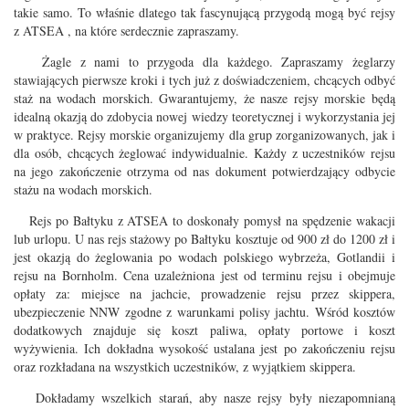
takie samo. To właśnie dlatego tak fascynującą przygodą mogą być rejsy
z ATSEA , na które serdecznie zapraszamy.
Żagle z nami to przygoda dla każdego. Zapraszamy żeglarzy
stawiających pierwsze kroki i tych już z doświadczeniem, chcących odbyć
staż na wodach morskich. Gwarantujemy, że nasze rejsy morskie będą
idealną okazją do zdobycia nowej wiedzy teoretycznej i wykorzystania jej
w praktyce. Rejsy morskie organizujemy dla grup zorganizowanych, jak i
dla osób, chcących żeglować indywidualnie. Każdy z uczestników rejsu
na jego zakończenie otrzyma od nas dokument potwierdzający odbycie
stażu na wodach morskich.
Rejs po Bałtyku z ATSEA to doskonały pomysł na spędzenie wakacji
lub urlopu. U nas rejs stażowy po Bałtyku kosztuje od 900 zł do 1200 zł i
jest okazją do żeglowania po wodach polskiego wybrzeża, Gotlandii i
rejsu na Bornholm. Cena uzależniona jest od terminu rejsu i obejmuje
opłaty za: miejsce na jachcie, prowadzenie rejsu przez skippera,
ubezpieczenie NNW zgodne z warunkami polisy jachtu. Wśród kosztów
dodatkowych znajduje się koszt paliwa, opłaty portowe i koszt
wyżywienia. Ich dokładna wysokość ustalana jest po zakończeniu rejsu
oraz rozkładana na wszystkich uczestników, z wyjątkiem skippera.
Dokładamy wszelkich starań, aby nasze rejsy były niezapomnianą