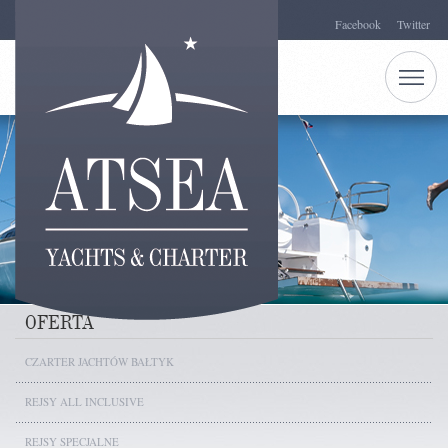
Facebook
Twitter
OFERTA
CZARTER JACHTÓW BAŁTYK
REJSY ALL INCLUSIVE
REJSY SPECJALNE