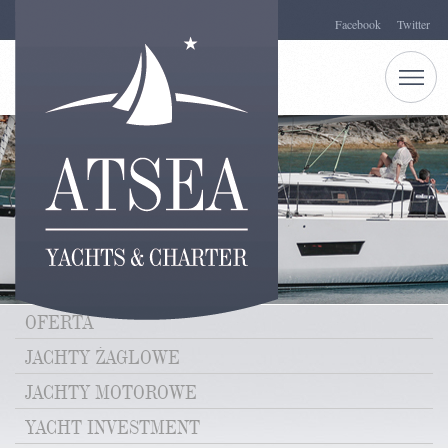
Facebook
Twitter
OFERTA
JACHTY ŻAGLOWE
JACHTY MOTOROWE
YACHT INVESTMENT